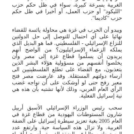
الغربية بسرعة كبيرة، سواء في ظل حكم حزب
"الليكود" أو حزب العمل، أو أخيرا في ظل حكم
حزب "كاديما".
ويبدو أن الحرب في غزة هي محاولة يائسة للقضاء
نهائيا على أي احتمال للتوصل إلى حل الدولتين
للنزاع الإسرائيلي - الفلسطيني. فما هو البديل الذي
يملكه الزعماء الإسرائيليون؟ من الواضح أنهم
يريدون أن يسلّموا قطاع غزة إلى مصر وأن
يخلصوا أنفسهم من مسؤولية هؤلاء البشر الذين
يتعذبون، مع القضاء على تطلع الفلسطينيين الى
ارساء دولتهم المستقلة. وقد عارضت مصر فتح
معبر رفح حتى لو أوشكت على أن تواجه غضب
الرأي العام العربي، وذلك لأنها تشتبه بأن هذه هي
نية إسرائيل الفعلية.
سحب رئيس الوزراء الإسرائيلي الأسبق أرييل
شارون المستوطنات اليهودية من قطاع غزة في
العام 2005 بغية تعزيز سيطرة إسرائيل على الضفة
الغربية. ولا تزال هذه السياسة حية. وارتفع عدد
المستوطنين حاليا في الضفة الغربية وأصبحوا أقوياء