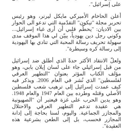
على إسرائيل".
أعلن الحاخام الأميركي مايكل ليرنر، وهو رئيس
تحرير مجلة "تيكون" التقدّمية التي تدعو الى الحوار
بين الاديان: "يحطّم قلبي أن أرى غباء إسرائيل...
وكوني رجل دين يهودياً، يبيّن لي هذا الموقف مدى
سهولة تحريف رسالة المحبة التي تنادي بها اليهودية
إلى رسالة كره وسيطرة".
ولعلّ الانتقاد الأكثر حدةً الذي أطلق ضد إسرائيل
من قبل إسرائيلي جاء على لسان إيلان بابي، وهو
مؤلف الكتاب المؤثر بعنوان "التطهير العرقي
لفلسطين" الذي نُشر في العام 2006. ويذكر فيه
كيف عمدت إسرائيل إلى ترهيب شعب فلسطين
الأصلي وقتله وطرده بين العام 1947 والعام 1948.
وهو يدين الحرب على غزة فيعتبر أن "الصهيونية
هي عقيدة تدعم التطهير العرقي والاحتلال
والمجازر الجماعية. واليوم، لسنا بحاجة إلى إدانة
المجازر فحسب، بل إلى الطعن بشرعية هذه
العقيدة".