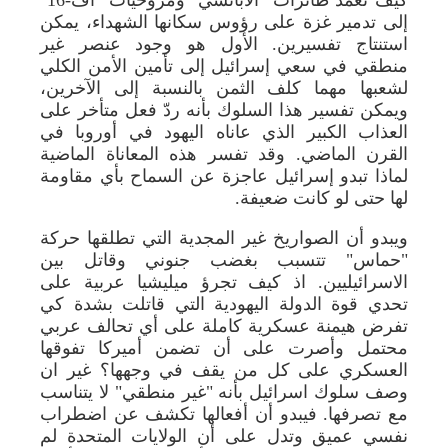
إلى تدمير غزة على رؤوس سكانها الشهداء، يمكن
استنتاج تفسيرين. الأول هو وجود عنصر غير
منطقي في سعي إسرائيل إلى تأمين الأمن الكلي
لشعبها مهما كلف الثمن بالنسبة إلى الآخرين،
ويمكن تفسير هذا السلوك بأنه ردّ فعل متأخر على
العذاب الكبير الذي عاناه اليهود في أوروبا في
القرن الماضي. وقد تفسر هذه المعاناة الماضية
لماذا تبدو إسرائيل عاجزة عن السماح بأي مقاومة
لها حتى لو كانت ضعيفة.
ويبدو أن الصواريخ غير المجدية التي تطلقها حركة
"حماس" تتسبب بغضب جنوني وقاتل بين
الاسرائيليين. اذ كيف تجرؤ ميليشيا عربية على
تحدي قوة الدولة اليهودية التي قاتلت بشدة كي
تفرض هيمنة عسكرية كاملة على أي تحالف عربي
محتمل وأصرت على أن تضمن أميركا تفوقها
العسكري على كل من يقف في وجهها؟ غير ان
وصف سلوك اسرائيل بأنه "غير منطقي" لا يتناسب
مع تصرفها. فيبدو أن أفعالها تكشف عن اضطراب
نفسي عميق وتدل على أن الولايات المتحدة لم