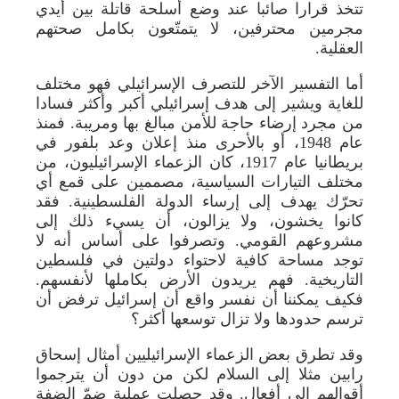
تتخذ قرارا صائبا عند وضع أسلحة قاتلة بين أيدي
مجرمين محترفين، لا يتمتّعون بكامل صحتهم
العقلية.
أما التفسير الآخر للتصرف الإسرائيلي فهو مختلف
للغاية ويشير إلى هدف إسرائيلي أكبر وأكثر فسادا
من مجرد إرضاء حاجة للأمن مبالغ بها ومريبة. فمنذ
عام 1948، أو بالأحرى منذ إعلان وعد بلفور في
بريطانيا عام 1917، كان الزعماء الإسرائيليون، من
مختلف التيارات السياسية، مصممين على قمع أي
تحرّك يهدف إلى إرساء الدولة الفلسطينية. فقد
كانوا يخشون، ولا يزالون، أن يسيء ذلك إلى
مشروعهم القومي. وتصرفوا على أساس أنه لا
توجد مساحة كافية لاحتواء دولتين في فلسطين
التاريخية. فهم يريدون الأرض بكاملها لأنفسهم.
فكيف يمكننا أن نفسر واقع أن إسرائيل ترفض أن
ترسم حدودها ولا تزال توسعها أكثر؟
وقد تطرق بعض الزعماء الإسرائيليين أمثال إسحاق
رابين مثلا إلى السلام لكن من دون أن يترجموا
أقوالهم إلى أفعال. وقد حصلت عملية ضمّ الضفة