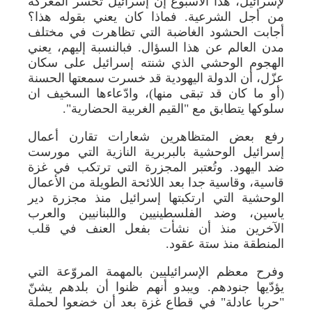
لإسرائيل، هذا الأسبوع إن إسرائيل تخسر المعركة
من أجل الشرعية. فماذا كان يعني بقوله هذا؟
أجابت الحشود الغاضبة التي تظاهرت في مختلف
مدن العالم عن هذا السؤال. فبالنسبة إليهم، يعني
الهجوم الوحشي الذي شنته إسرائيل على سكان
عزّل، أن الدولة اليهودية قد خسرت سمعتها الحسنة
(أو ما كان قد تبقى منها)، وادّعاءها السخيف ان
سلوكها يتطابق مع "القيم الغربية الحضارية".
رفع بعض المتظاهرين شعارات تقارن أعمال
إسرائيل الوحشية بالبربرية النازية التي مورست
ضد اليهود. وتُعتبر المجزرة التي ترتكب في غزة
قاسية، وقاسية جدا بعد اللائحة الطويلة من الأعمال
الوحشية التي ارتكبتها إسرائيل منذ مجزرة دير
ياسين، وضد الفلسطينيين واللبنانيين والعرب
الآخرين منذ أن نشأت بفعل العنف في قلب
المنطقة منذ ستة عقود.
وفرح معظم الإسرائيليين بالمهمة المروّعة التي
يؤدّيها جنودهم. ويبدو أنهم ظنوا أن بلدهم يشنّ
"حربا عادلة" في قطاع غزة بعد أن خضعوا لحملة