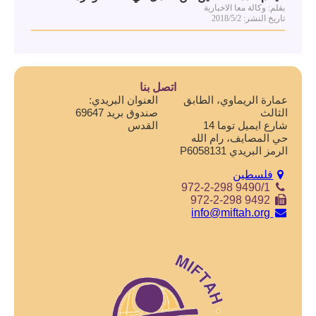
بقلم: وكالة معا الاخبارية
تاريخ النشر: 2018/5/2
اتصل بنا
عمارة الريماوي، الطابق
العنوان البريدي:
الثالث
صندوق بريد 69647
شارع ايميل توما 14
القدس
حي المصايف، رام الله
الرمز البريدي P6058131
فلسطين
972-2-298 9490/1
972-2-298 9492
info@miftah.org