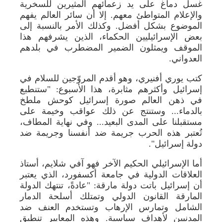
غسل دماغ على يد زعمائهم المثيرين للسخرية
والإعلام المتواطئ معهم. إلا أن سائر العالم يفهم
الموضوع بشكل أفضل. وكذلك الأمر بالنسبة إلى
بعض الإسرائيليين الحكماء، الذين يشرفهم هذا
الموقف ويمثلون الضمير المضطرب في بلدهم
العدواني.
كتب يوري أفنيري، وهو أقدم المروّجين للسلام في
إسرائيل وأكثرهم مثابرة، هذا الأسبوع: "ستنطبع
في ذهن العالم صورة إسرائيل كوحش ملطخ
بالدماء... وستنتج عن ذلك عواقب وخيمة على
مستقبلنا على المدى البعيد... وفي نهاية المطاف،
تُعتبر هذه الحرب جريمة ضد أنفسنا وجريمة ضد
دولة إسرائيل".
أما الإسرائيلي الحكيم الآخر فهو آفي شلايم، أستاذ
العلاقات الدولية في جامعة أكسفورد، الذي يعتبر
أن إسرائيل باتت دولة مارقة: "عادةً، تنتهك الدولة
المارقة القانون الدولي وتمتلك أسلحة الدمار
الشامل وتمارس الإرهاب وتستخدم العنف ضد
المدنيين لأهداف سياسية. وهذه المعايير تنطبق