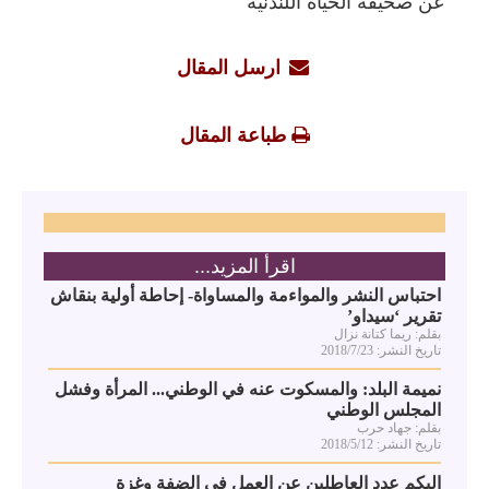
عن صحيفة الحياة اللندنية
ارسل المقال
طباعة المقال
اقرأ المزيد...
احتباس النشر والمواءمة والمساواة- إحاطة أولية بنقاش
تقرير ‘سيداو’
بقلم: ريما كتانة نزال
تاريخ النشر: 2018/7/23
نميمة البلد: والمسكوت عنه في الوطني... المرأة وفشل
المجلس الوطني
بقلم: جهاد حرب
تاريخ النشر: 2018/5/12
اليكم عدد العاطلين عن العمل في الضفة وغزة