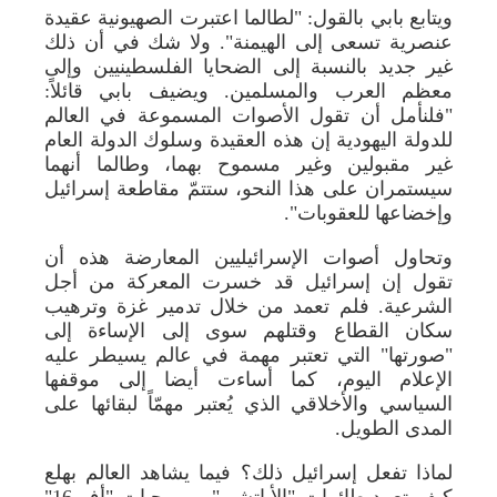
ويتابع بابي بالقول: "لطالما اعتبرت الصهيونية عقيدة
عنصرية تسعى إلى الهيمنة". ولا شك في أن ذلك
غير جديد بالنسبة إلى الضحايا الفلسطينيين وإلى
معظم العرب والمسلمين. ويضيف بابي قائلاً:
"فلنأمل أن تقول الأصوات المسموعة في العالم
للدولة اليهودية إن هذه العقيدة وسلوك الدولة العام
غير مقبولين وغير مسموح بهما، وطالما أنهما
سيستمران على هذا النحو، ستتمّ مقاطعة إسرائيل
وإخضاعها للعقوبات".
وتحاول أصوات الإسرائيليين المعارضة هذه أن
تقول إن إسرائيل قد خسرت المعركة من أجل
الشرعية. فلم تعمد من خلال تدمير غزة وترهيب
سكان القطاع وقتلهم سوى إلى الإساءة إلى
"صورتها" التي تعتبر مهمة في عالم يسيطر عليه
الإعلام اليوم، كما أساءت أيضا إلى موقفها
السياسي والأخلاقي الذي يُعتبر مهمّاً لبقائها على
المدى الطويل.
لماذا تفعل إسرائيل ذلك؟ فيما يشاهد العالم بهلع
كيف تعمد طائرات "الأباتشي" ومروحيات "أف-16"