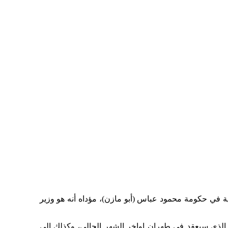
جية في حكومة محمود عباس (أبو مازن)، مؤداه أنه هو وزير
ة الذي سيعقد في طهران اواخر الشهر الحالي، وكذلك إلى