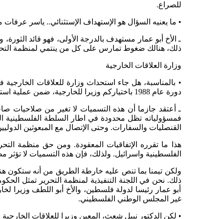
للصراع.
• ما يعنيه السؤال هو الإستهداف الإستثنائي.. ياسر عرفا
ـ الأخ أبو عمار مستهدف بالدرجة الأولى، فهو قائد الثور
ذلك، هنالك ضغوط تمارس على كل من ينتمي لمنظمة التحرير
وزارة العلاقات الخارجية
• بالمناسبة، هل جاء استحداث وزارة للعلاقات الخارجية
دورة عام 1988 باختياركم وزيرا للخارجية، ضمن عملية استهداف شخصكم تحت تأثير الضغوط الأميركية..؟
ـ أعتقد جازما أن هذه التسميات لا تغير من صلاحيات صاحب
القنصليات والسفارات. وحتى الإتصال مع المبعوثين الدوليين
هذا ما تقرره الإتفاقيات المعقودة. ومن حق منظمة التحري
الفلسطينية واسرائيل. ولذلك، فإن هذه التسميات لا تؤثر م
أبو عمار رئيسا لدولة فلسطين، والأخ أبو اللطف وزيرا لخا
غير المجلس الوطني الفلسطيني.
• لكن الدكتور نبيل شعث، المعين وزيرا للعلاقات الخارجية