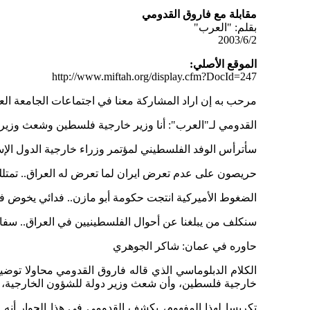
مقابلة مع فاروق القدومي
بقلم: "العرب"
2003/6/2
الموقع الأصلي:
http://www.miftah.org/display.cfm?DocId=247
مرحب به إن اراد المشاركة معنا في اجتماعات الجامعة العر
القدومي لـ"العرب": أنا وزير خارجية فلسطين وشعث وزير 
سأترأس الوفد الفلسطيني لمؤتمر وزراء خارجية الدول الإسل
حريصون على عدم تعرض ايران لما تعرض له العراق.. تمتل
الضغوط الأميركية انتجت حكومة أبو مازن.. فدائي يخوض في
سنكلف من يبلغنا عن أحوال الفلسطينيين في العراق.. سفارت
حاوره في عمان: شاكر الجوهري
الكلام الدبلوماسي الذي قاله فاروق القدومي محاولا توضيح
خارجية فلسطين، وأن شعث وزير دولة للشؤون الخارجية، 
تكريسا لهذا المفهوم، يكشف القدومي في هذا الحوار أنه 