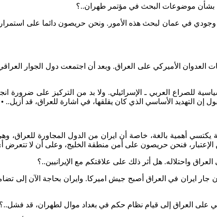
يني بشأن موضوعات البحث في مؤتمر طهران..؟
ء وجودي في عمان لبحث هذه الأمور. ونحن حريصون دائما على استمرار ا
ات العدوان الأميركي على العراق. وبعد أن اجتمعت دول الجوار العراقي 
سية للصراع العربي ـ الإسرائيلي. ولا بد من التركيز على ضرورة انجا
ن التهديد الأساسي الذي كان يقلقها، في اشارة للعراق، قد أزيل.. • ال
ة يكتسي أهمية بالغة، خاصة أن ايران من الدول المجاورة للعراق، وهي
الإعتبار، فنحن حريصون على أمن منطقة الخليج، وعلى أن لا تتعرض أي 
عراق واحتلاله. هل أثر ذلك على علاقتكم مع الإيرانيين..؟
لأن جار ايران في العراق أصبح جيش اميركا. وايران بحاجة الآن إلى تض
يركي على العراق إلى قيام نظام حكم في بغداد موال لطهران، قد فشل..؟