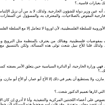
 بعبارات قاسية..؟
نه عين وزير دولة للشؤون الخارجية. ولذلك، لا بد من أن نزيل الإلتبا
لخارجية المفوض بالصلاحيات، والمعترف به، والمسؤول عن السفارات، بع
روبية للسلطة الفلسطينية، لأن اوروبا لا تتعامل إلا مع السلطة الفلس
ف بمفوضيات فلسطينية. وهنالك من يعترف بالمنظمة مثل النرويج و
ولذلك قلنا للأخ نبيل شعث تولى هذه المسألة، ولكن بالتنسيق مع ال
ي وزارة الخارجية، أو الدائرة السياسية حين يتعلق الأمر بصفته كسف
ك..؟
مازن، ولا يستطيع أن يغير في ذلك إلا الأخ أبو عمار، أو الأخ أبو مازن.
لتي اثارها تعميم الدكتور شعث..؟
خصوص على أعضاء اللجنتين المركزية والتنفيذية. وأنا لا أدري إن كان الأ
كن أن تقصد معاني متعددة.. وقد قلت لهم صححوا هذه المسألة لأن خط