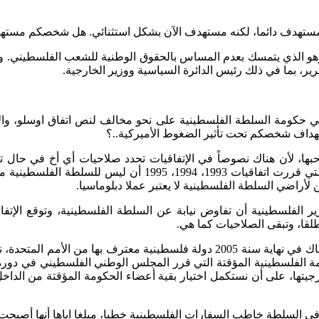
ت مستهدف دائما، لكنه مستهدف الآن بشكل استثنائي. هل شخصكم مستهدف
ة، وهو الذي يتمسك بعدم المساس بالحقوق الوطنية للشعب الفلسطيني. ول
، بما في ذلك رئيس الدائرة السياسية ووزير الخارجية.
 في حكومة السلطة الفلسطينية على نحو مخالف لنص اتفاق اوسلو، وال
ها، لأن هناك نصوصاً في الإتفاقيات تحدد صلاحيات أي أخ في حال تسمي
فمسؤولياته تظل محدودة في اطار السلطة الفلسطينية التي قررت
 لأراضي السلطة الفلسطينية لا يعتبر عملا دبلوماسيا.
ر الفلسطينية أن تفاوض نيابة عن السلطة الفلسطينية، وتوقع الإتفاق
طلقا، وتبقى الصلاحيات كما هي.
ولكن تيمنا بما تنص عليه خارطة الطريق من أنه ستكون هناك في نهاية سنة 2005 دو
رجيتها، على أن نستكمل اختيار بقية أعضاء الحكومة المؤقتة من الداخل 
 في السلطة خاطب السفارات الفلسطينية خطيا، مبلغا اياها أنها أصبحت ت