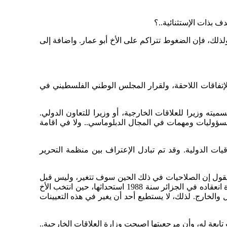
 بذات الإستثنائية..؟
ذلك، فإن الضغوط تتراكم على الأخ أبو عمار. واضافة إلى
إتفاقات اللاحقة، ولقرار المجلس الوطني الفلسطيني في
ته وزيرا للعلاقات الخارجية، أو وزيرا للتعاون الدولي.
 اتفاقيات 1993، 1994، 1995 أن ليس للسلطة الفلسطينية مسؤوليات ومهمات في المجال الدبلوماسي.. ولا في اقامة
يات الدولية. وقد تم تبادل الإعتراف بين منظمة التحرير
لة فلسطينية معترف بها من الأمم المتحدة، نقول إن الصلاحيات في ذلك الحين سوف تتغير، وليس قبل
ذلك. نحن في اللجنة التنفيذية لمنظمة التحرير تمثل الحكومة الفلسطينية المؤقتة التي قرر المجلس الوطني الفلسطيني في دورة انعقاده في الجزائر سنة 1988 استحداثها، حين انتخب الأخ
والخارج. لذلك، لا يستطيع أحد أن يغير في هذه التعيينات
ابعة له، وأن مرجعيتها اصبحت وزارة العلاقات الخارجية..