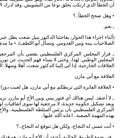
أن الخطأ الذي ارتكب يخلق نوعا من التشويش. وقد ادرك الأخ
• وهل صحح الخطأ..؟
ـ نعم.
(أثناء اجراء هذا الحوار، يفاجئنا الدكتور نبيل شعث يطل عبر
الصلاحيات بينه وبين القدومي. ونسأل أبو اللطف). • ما مد
ـ قرار المجلس المركزي الفلسطيني يقضي بأن المرجعية
المجلس الوطني. لهذا، وحتى لا يساء فهم الحديث عن توزيع
العلاقات الخارجية. إذا أتى إلينا الدكتور شعث، أهلا وسهل
العلاقة مع أبي مازن
• العلاقة الفاترة التي تربطكم مع أبي مازن، هل لعبت دورا
ـ لا أعتقد. ليس هنالك أي فتور بيني وبين الأخ أبو مازن. ن
وبعد تشكيل حكومة جديدة، لا مرجعية لها سوى اتفاقيات او
المركزي الفلسطيني بأن يرئس السلطة الفلسطينية. والأخ أب
بهذه المهمة الصعبة.. اعانه الله عليها.
• أنت تتمنى له النجاح، ولكن هل تتوقع له النجاح..؟
ـ في ضوء الظروق الحالية، أعتقد أن الأخ أبو مازن هو فدائي.