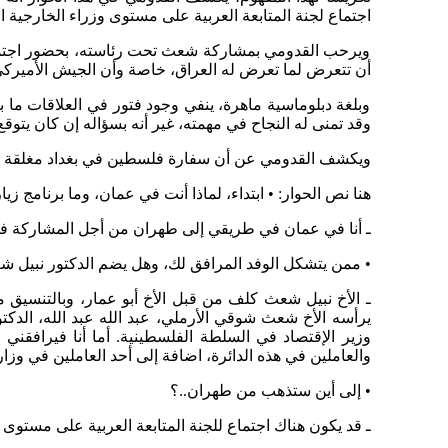
اجتماع لجنة المتابعة العربية على مستوى وزراء الخارجية ا
ويرحب القدومي بمشاركة شعث تحت رئاسته، بحضور اجتماعا
أن تتعرض لما تعرض له العراق، خاصة وأن الجيش الأميركي
وبلغة دبلوماسية ماهرة، ينفي وجود فتور في العلاقات ما 
وقد تمنى له النجاح في مهمته، غير أنه بسؤاله إن كان يتوق
ويكشف القدومي عن أن سفارة فلسطين في بغداد مغلقة حال
هنا نص الحوار: • ابتداء، لماذا أنت في عمان، وما برنامج زيا
ـ أنا في عمان في طريقي إلى طهران من أجل المشاركة في اعمال مؤتمر وزراء خارجي
• ممن يتشكل الوفد المرافق لك، وهل يضم الدكتور نبيل شع
ـ الأخ نبيل شعث كلف من قبل الأخ أبو عمار، وبالتنسي
يرأسه الأخ شعث شوقي الأرملي، عبد الله عبد الله، الدكت
وزير الإقتصاد في السلطة الفلسطينية. أما أنا فيرافق
والعاملين في هذه الدائرة، اضافة إلى أحد العاملين في وز
• إلى أين ستذهب من طهران..؟
ـ قد يكون هناك اجتماع للجنة المتابعة العربية على مستوى 