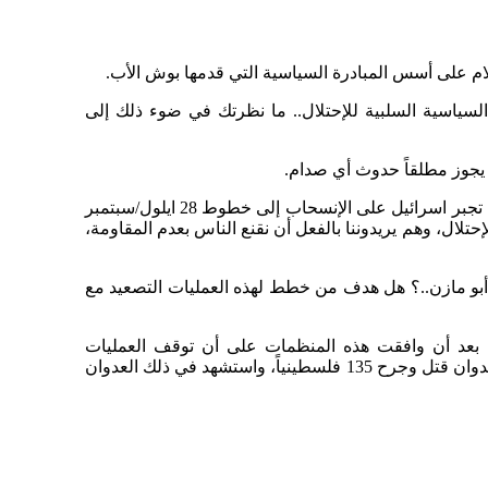
ام على أسس المبادرة السياسية التي قدمها بوش الأب.
السياسية السلبية للإحتلال.. ما نظرتك في ضوء ذلك إلى
 يجوز مطلقاً حدوث أي صدام.
أضف إلى ذلك أن جميع الفصائل حريصة على أن لا يكون صدام. ولهذا السبب، لا بد إذا ارادت اميركا أن تنجح المسيرة السلمية، أن تجبر اسرائيل على الإنسحاب إلى خطوط 28 ايلول/سبتمبر
حتلال، وهم يريدوننا بالفعل أن نقنع الناس بعدم المقاومة،
أبو مازن..؟ هل هدف من خطط لهذه العمليات التصعيد مع
ن، بعد أن وافقت هذه المنظمات على أن توقف العمليات
الإستشهادية، قام بضرب حي الدرج في غزة، وكانت السعودية قد بذلت جهوداً لوقف العمليات الإستشهادية. وكانت حصيلة ذلك العدوان قتل وجرح 135 فلسطينياً، واستشهد في ذلك العدوان