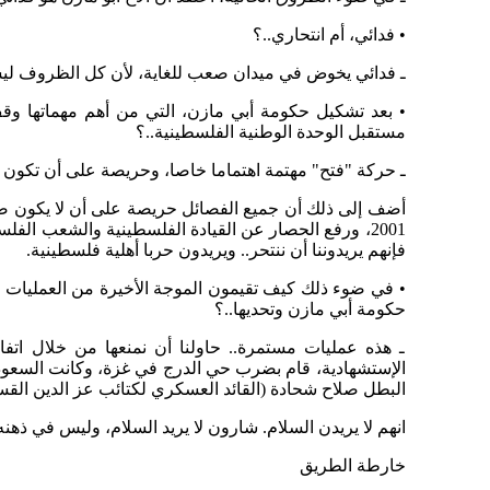
• فدائي، أم انتحاري..؟
ـ فدائي يخوض في ميدان صعب للغاية، لأن كل الظروف ليست 
• بعد تشكيل حكومة أبي مازن، التي من أهم مهماتها وقف 
مستقبل الوحدة الوطنية الفلسطينية..؟
ـ حركة "فتح" مهتمة اهتماما خاصا، وحريصة على أن تكون 
2001، ورفع الحصار عن القيادة الفلسطينية والشعب الفل
فإنهم يريدوننا أن ننتحر.. ويريدون حربا أهلية فلسطينية.
• في ضوء ذلك كيف تقيمون الموجة الأخيرة من العمليات 
حكومة أبي مازن وتحديها..؟
ـ هذه عمليات مستمرة.. حاولنا أن نمنعها من خلال اتف
البطل صلاح شحادة (القائد العسكري لكتائب عز الدين القس
انهم لا يريدن السلام. شارون لا يريد السلام، وليس في ذه
خارطة الطريق