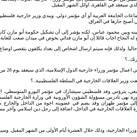
لذي سيعقد في القاهرة، اوائل الشهر المقبل.
ت الجامعة العربية أو أي مؤتمر دولي. ويبدي وزير خارجية فلسطين 
 أصبح جارها في العراق.
بينه وبين محمود عباس، لكنه يؤشر إلى أن تشكيل حكومة أبو مازن كان
ع له النجاح اجاب قائلا إن أبو مازن فدائي يخوض في ميدان صعب للغاية.
يا. ولذلك فإنه سيتم ارسال اشخاص إلى بغداد يكلفون بتقصي اوضاع ا
رتك..؟
ة الدول الإسلامية، الذي سيعقد يوم 28 من الشهر الجاري، ويستمر لثلاثة أيام، أو اربعة.
ث وزير العلاقات الخارجية في السلطة الفلسطينية..؟
ق معي، بترؤس وفد فلسطيني سيشارك في مؤتمر اليورو المتوسطي، ا
ورة نهى تادرس مسؤولة الشؤون الأوروبية في وزارة الخارجية الفلسط
ني إلى مؤتمر طهران وفد يضم في عضويته اخوة من الداخل والخارج م
ارة العلاقات الخارجية في الداخل، اضافة إلى رجل دين اسلامي وآخر م
وزراء الخارجية، وذلك خلال العشرة أيام الأولى من الشهر المقبل. وسيع