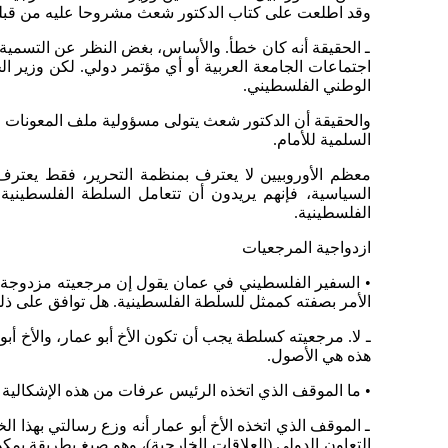
وقد اطلعت على كتاب الدكتور شعث مشروحا عليه من قبلك
ـ الحقيقة أنه كان خطأ. والأساس، بغض النظر عن التسمية، أ
اجتماعات الجامعة العربية أو أي مؤتمر دولي. لكن وزير ا
الوطني الفلسطيني.
والحقيقة أن الدكتور شعث يتولى مسؤولية ملف المعونات الأو
السلمية للأمام.
معظم الأوروبيين لا يعترف بمنظمة التحرير، فقط يعتر
السياسية، فإنهم يريدون أن تتعامل السلطة الفلسطينية. 
الفلسطينية.
ازدواجية المرجعيات
• السفير الفلسطيني في عمان يقول إن مرجعيته مزدوجة. فه
الأمر بصفته كممثل للسلطة الفلسطينية. هل توافق على ذل
ـ لا. مرجعيته كسلطة يجب أن تكون الأخ أبو عمار، والأخ أبو 
هذه هي الأصول.
• ما الموقف الذي اتخذه الرئيس عرفات من هذه الإشكالية ا
ـ الموقف الذي اتخذه الأخ أبو عمار أنه وزع رسالتي بهذا ال
التعاون الدولي (العلاقات الخارجية)، وهو صيغ بطريقة يم