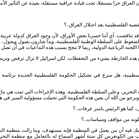
ن العراق حرا مستقلا، تحت قيادة عراقية مستقلة، بعيدة عن التأثير الأم
ضية الفلسطينية بعد احتلال العراق..؟
د تناقصت. أي أننا خسرنا بعض الأوراق، لأن وجود العراق كدولة عربية ق
غوط على السلطة الوطنية الفلسطينية، وبدأ شارون يصول ويجول.. وبد
للجنة الرباعية الدولية، ربما لا تنجح بسبب هذه التداعيات في أن تصل إل
ذه الخارطة بشيء من التحفظات. لكن اسرائيل لا تزال ترفض وتريد ا
طينية، هل سرع في تشكيل الحكومة الفلسطينية الجديدة برئاسة محم
تحرير، وعلى السلطة الفلسطينية. وهذه الإجراءات التي تمت هي نتاج 
 ونرجو من الله أن يعين هذه الحكومة التي تحملت مسؤولية السير في ه
 كما هو الرئيس ياسر عرفات..؟
ثلونه من مواقف وسياسات..؟
 شك فيه أن من يعمل في المنظمة فإنه مستهدف، وما زالت منظمة الت
الولايات المتحدة يطلب من الكونغرس كل ستة أشهر السماح له بالتعامل مع منظ