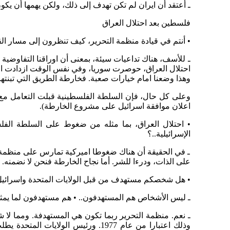
ـ أعتقد أن ايران لم تكن تهدف إلى ذلك، ولكن يهمها أن يكو
فلسطين بعد احتلال العراق
• أنتم في قيادة منظمة التحرير، كيف تنظرون إلى مسار الق
ـ للأسف، هناك تداعيات سيئة، بمعنى أن اوراقنا التفاوضية ق
احتلال العراق، حوصرت سوريا، وفي نفس الوقت ازدادت الض
وهذا وضعنا امام خيارات صعبة. فخارطة الطريق التي تبنتها ا
وعلى كل حال، فإن السلطة الفلسطينية قبلت التعامل مع ه
اعلان موافقة اسرائيل على مشروع الخارطة).
• احتلال العراق، بما مثله من ضغوط على السلطة الفلس
الإسرائيلية..؟
ـ في الحقيقة أن هناك ضغوطا اميركية تمارس على منظمة ال
على الذات، ودرءا للشر. أما نجاح الخارطة فنحن لا نضمنه.
• هل شخصكم مستهدف من قبل الولايات المتحدة واسرائيل،
ـ ليس الأشخاص هم المستهدفون.. • هم مستهدفون لما يم
ـ نعم. منظمة التحرير ربما تكون هي المستهدفة. ومما لا
وذلك اعتبارا من عام 1977. ورئيس 