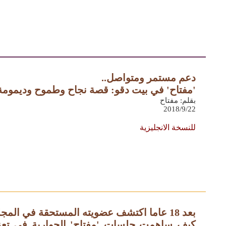
دعم مستمر ومتواصل..
'مفتاح' في بيت دقو: قصة نجاح وطموح وديمومة
بقلم: مفتاح
2018/9/22
للنسخة الانجليزية
بعد 18 عاما اكتشف عضويته المستحقة في المجلس الوطني
كيف ساهمت جلسات 'مفتاح' الحوارية في تعز