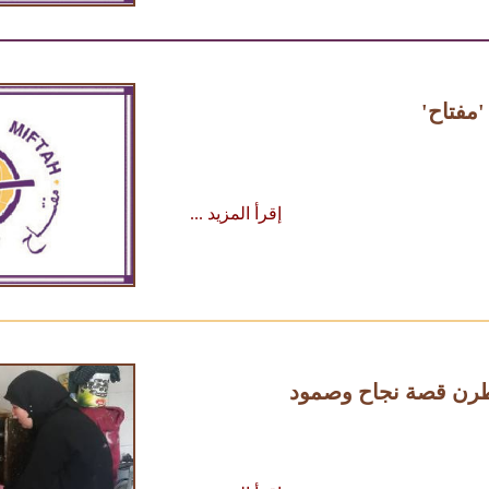
'مفتاح'
إقرأ المزيد ...
طرن قصة نجاح وصمود