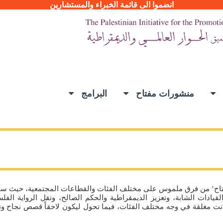
انضموا الى قائمة الخبراء والمستشارين
ح
منشورات مفتاح
البرامج
مفتاح’ من فرق ملموس على مختلف الفئات والقطاعات المجتمعية، حيث س
قيادات الشابة، وتعزيز الديمقراطية والحكم الصالح، ونقل الرواية الف
كانت مغلقة في وجه مختلف الفئات، فيما تحول ليكون لاحقاً قصص نجاح وتم