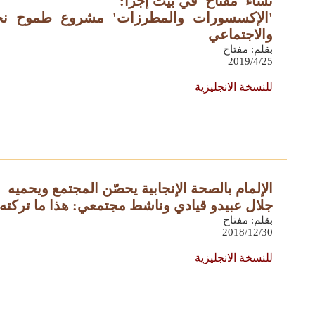
نساء 'مفتاح' في بيت إجزا:
'الإكسسورات والمطرزات' مشروع طموح نحو
والاجتماعي
بقلم: مفتاح
2019/4/25
للنسخة الانجليزية
الإلمام بالصحة الإنجابية يحصّن المجتمع ويحميه
جلال عبيدو قيادي وناشط مجتمعي: هذا ما تركته '
بقلم: مفتاح
2018/12/30
للنسخة الانجليزية