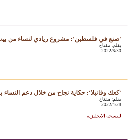
'صنع في فلسطين': مشروع ريادي لنساء من بيت 
بقلم: مفتاح
2022/6/30
'كعك وفانيلا': حكاية نجاح من خلال دعم النساء
بقلم: مفتاح
2022/4/28
للنسخة الانجليزية