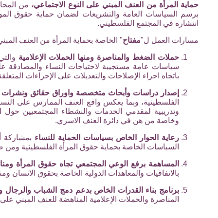
حماية المرأة من العنف المبني على النوع الاجتماعي،
من المحاو
برسم السياسات العامة والتشريعات لضمان حماية حقوق المواط
انتشاره في المجتمع الفلسطيني.
مسارات العمل ل"
مفتاح
" الخاصة بحماية المرأة من العنف المبني
حملات الضغط والمناصرة ومنها الحملات الإعلامية
والتي 
سياسات عامة مستجيبة لاحتياجات النساء والمصادقة على 
باتجاه اجراء الإصلاحات والتعديلات على الإجراءات المتعلق
إصدار دراسات وأبحاث متخصصة واوراق حقائق ونشرات م
الفلسطينية، وبما يعكس واقع العنف الممارس على النساء 
وتدريبية لمقدمي الخدمات والنشطاء المجتمعيين حول الخط
وخاصة من هن في دائرة العنف الاسري.
رعاية الحوار الخاص بسياسات الحماية للنساء
بمشاركة أص
السياسات الخاصة بحماية حقوق المرأة الفلسطينية ومن ضم
المساهمة برفع الوعي المجتمعي تجاه حقوق المرأة ومنا
بالاتفاقيات والمعاهدات الدولية الخاصة بحقوق الانسان ومن
برنامج بناء القدرات الخاص بدعم دمج الشباب والرجال 
المناصرة والحملات الإعلامية المناهضة للعنف المبني على ا