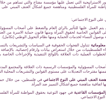
ر الاستراتيجية التي تعمل عليها مؤسسة مفتاح والتي تساهم من خلال
نة للمرأة الفلسطينية ومناهضة جميع اشكال العنف المبني على الن
 على النوع الاجتماعي:
يتم العمل عليها للتأثير بالراي العام والضغط على أصحاب المسؤولي
القوانين الحامية لحقوق المرأة ومنها قانون حماية الاسرة من ال
ة بوصول النساء لخدمات الحماية ومنها نظام التحويل الوطني (تكامل).
علوماتية
تتناول الفجوات الحقوقية في السياسات والتشريعات بالنسب
الفلسطينيات من خلال استعراض بيانات وارقام إحصائية. بالإضافة ال
وات العملية ذات العلاقة باللوائح التنفيذية والإجراءات الخاصة ب
حاب المسؤولية والمؤسسات الرسمية ذات العلاقة والمجتمع المد
نها مقترحات التعديلات على مستوى القوانين والتشريعات المحلية ال
هضة العنف المبني على النوع الاجتماعي
في فلسطين، من خلال حملا
ها اتفاقية مناهضة جميع اشكال التمييز ضد المرأة.
والمؤسسات القاعدية
في جهود التوعية بحقوق المواطنة للمرأة الفلسط
لنوع الاجتماعي.