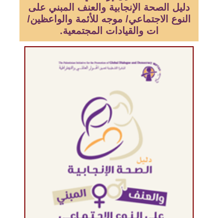
دليل الصحة الإنجابية والعنف المبني على
النوع الاجتماعي/ موجه للأئمة والواعظين/
ات والقيادات المجتمعية.