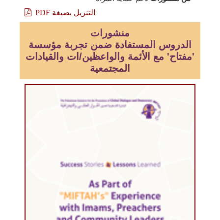
التنزيل بصيغة PDF
منشورات
الدروس المستفادة ضمن تجربة مؤسسة
'مفتاح' مع الأئمة والواعظين/ات والقيادات
المجتمعية