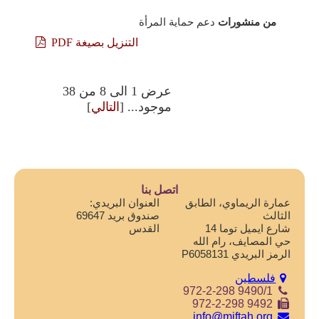
من منشورات
دعم حماية المرأة
التنزيل بصيغة PDF
عرض 1 الى 8 من 38
موجود... [
التالي
]
اتصل بنا
عمارة الريماوي، الطابق
العنوان البريدي:
الثالث
صندوق بريد 69647
شارع ايميل توما 14
القدس
حي المصايف، رام الله
الرمز البريدي P6058131
فلسطين
972-2-298 9490/1
972-2-298 9492
info@miftah.org